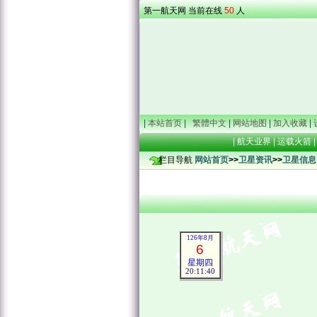
第一航天网 当前在线
50
人
|
本站首页
|
繁體中文
|
网站地图
|
加入收藏
|
|
航天业界
|
运载火箭
|
栏目导航
网站首页
>>
卫星资讯
>>
卫星信息
126年8月
6
星期四
20:11:40