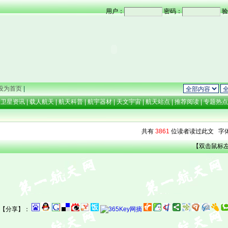
用户：
密码：
验
设为首页
|
卫星资讯
|
载人航天
|
航天科普
|
航宇器材
|
天文宇宙
|
航天站点
|
推荐阅读
|
专题热
共有
3861
位读者读过此文 字
【双击鼠标
【分享】：