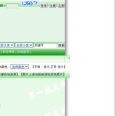
码：
点
|
本站博客
|
在线留言
|
体颜色：
【字体：
放大
正常
缩小
】
左键自动滚屏】【图片上滚动鼠标滚轮变焦图片】