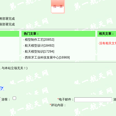
投一票
将部署完成
座部署完成
热门文章：
相关文章：
·
模型制作工艺
[20852]
·没有相关文
·
航天模型设计
[18492]
·
航天模型知识
[17294]
·
西班牙工业科技发展中心
[16969]
，与本站立场无关！)
游客：
*
电子邮件：
游
*
评论内容：