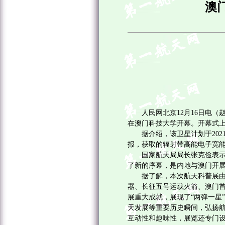
澳
人民网北京
12
月
16
日电（赵
在澳门科技大学开幕。开幕式上
据介绍，该卫星计划于
202
报，获取的辐射带高能电子宽
国家航天局局长张克俭表
了新的序幕，是内地与澳门开
据了解，本次航天科普展由
器、长征五号运载火箭、澳门
展重大成就，展现了“两弹一星
天发展等重要历史瞬间，弘扬
互动性和趣味性，展览还专门设