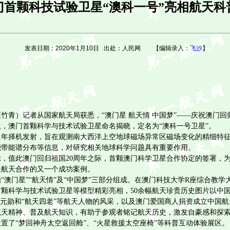
门首颗科技试验卫星“澳科一号”亮相航天科
发表日期：2020年1月10日 出处：人民网 【编辑录入：
飞沙
】
竹青）记者从国家航天局获悉，“澳门星 航天情 中国梦”——庆祝澳门
，澳门首颗科学与技术试验卫星命名揭晓，定名为“澳科一号卫星”。
1
年择机发射，旨在观测南大西洋上空地球磁场异常区磁场变化的精细特
能带能谱分布等信息，对研究相关地球科学问题具有重要作用。
示，值此澳门回归祖国
20
周年之际，首颗澳门科学卫星合作协定的签署，
展航天合作的又一个成功案例。
“澳门星”“航天情”及“中国梦”三部分组成。在澳门科技大学
R
座综合教学
首颗科学与技术试验卫星等模型精彩亮相，
50
余幅航天珍贵历史图片以中
”元勋和“航天四老”等航天人物的风采，以及澳门爱国商人捐资成立中国
航天精神、普及航天知识，有助于参观者铭记航天历史，激发自豪感和探
置了“梦回神舟太空返回舱”、“火星救援太空座椅”等科普互动体验展区。