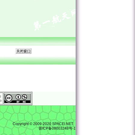
Copyright © 2009-2020 SPACEI.NET.
晋ICP备08003248号-1