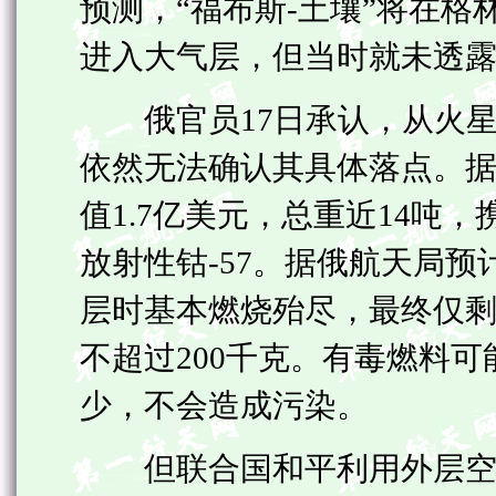
预测，“福布斯-土壤”将在格林
进入大气层，但当时就未透
俄官员17日承认，从火星
依然无法确认其具体落点。据
值1.7亿美元，总重近14吨
放射性钴-57。据俄航天局预
层时基本燃烧殆尽，最终仅剩
不超过200千克。有毒燃料可
少，不会造成污染。
但联合国和平利用外层空间