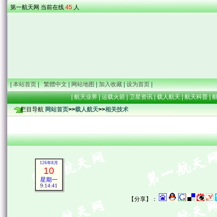
第一航天网 当前在线
45
人
|
本站首页
|
繁體中文
|
网站地图
|
加入收藏
|
设为首页
|
|
航天业界
|
运载火箭
|
卫星资讯
|
载人航天
|
航天科普
|
栏目导航
网站首页
>>
载人航天
>>
相关技术
126年8月
10
星期一
9:14:42
【分享】：