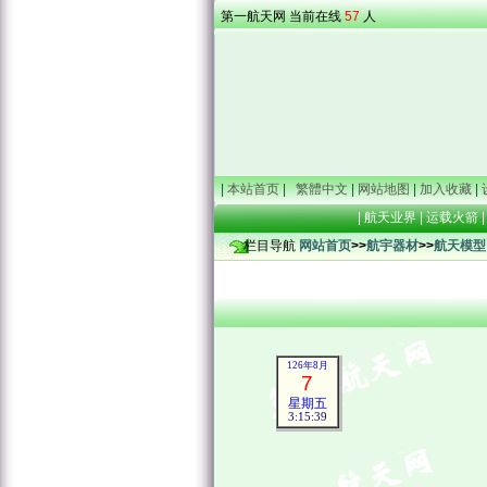
第一航天网 当前在线
57
人
|
本站首页
|
繁體中文
|
网站地图
|
加入收藏
|
|
航天业界
|
运载火箭
|
栏目导航
网站首页
>>
航宇器材
>>
航天模型
126年8月
7
星期五
3:15:41