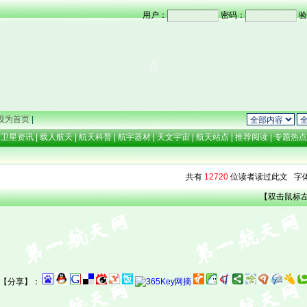
用户：
密码：
验
设为首页
|
卫星资讯
|
载人航天
|
航天科普
|
航宇器材
|
天文宇宙
|
航天站点
|
推荐阅读
|
专题热
共有
12720
位读者读过此文 字
【双击鼠标
【分享】：