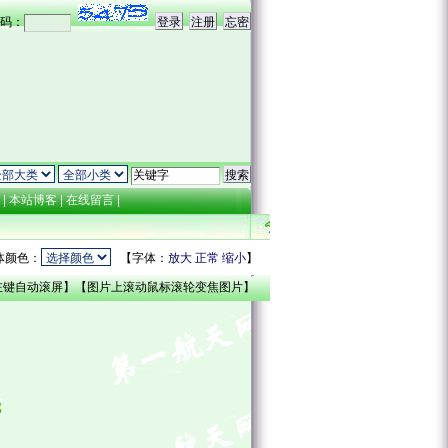
码：
点
|
本站博客
|
在线留言
|
体颜色：
【字体：
放大
正常
缩小
】
左键自动滚屏】【图片上滚动鼠标滚轮变焦图片】