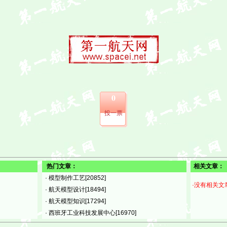
0
投一票
热门文章：
相关文章：
·
模型制作工艺
[20852]
·没有相关文
·
航天模型设计
[18494]
·
航天模型知识
[17294]
·
西班牙工业科技发展中心
[16970]