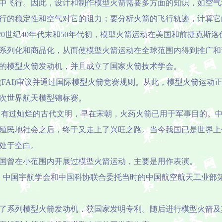
中飞行。因此，设计和制作模型火箭需要多方面的知识，如空气
行的稳定性和空气对它的阻力；要分析火箭的飞行轨迹，计算它
20
世纪
40
年代末和
50
年代初，模型火箭运动在美国和前捷克斯洛
系列化和商品化，从而使模型火箭运动在全球范围内得到推广和
的模型火箭发动机，并且成立了国家火箭技术学会。
(FAI)
审议并通过国际模型火箭竞赛规则。从此，模型火箭运动
次世界航天模型锦标赛。
，有过灿烂的古代文明，早在宋朝，火药火箭已用于军事目的。
殖民地社会之后，终于又走上了兴旺之路。当今我国已是世界上
处于空白。
，我国曾在小范围内开展过模型火箭运动，主要是用作表演。
体委、中国宇航学会和中国科协联合委托当时的中国航空航天工业部
制出了系列模型火箭发动机，获国家发明专利。随后进行模型火箭