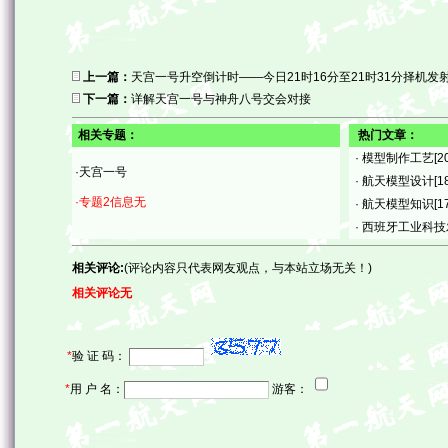
上一篇：
天宫一号升空倒计时——今日21时16分至21时31分择机发
下一篇：
详解天宫一号与神舟八号交会对接
相关专题：
热门文章：
·
模型制作工艺
[2
·天宫一号
·
航天模型设计
[1
·专题2信息无
·
航天模型知识
[1
·
西班牙工业科技
相关评论:
(评论内容只代表网友观点，与本站立场无关！)
相关评论无
*
验 证 码：
*
用 户 名：
游客：