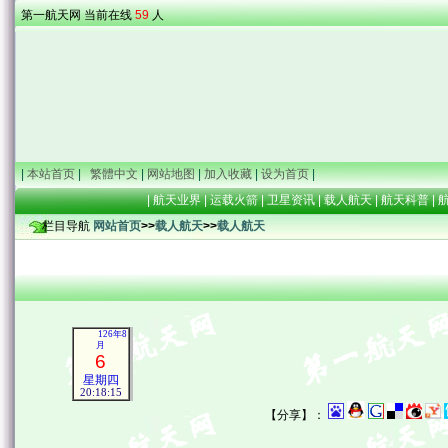
第一航天网 当前在线
59
人
|
本站首页
|
繁體中文
|
网站地图
|
加入收藏
|
设为首页
|
|
航天业界
|
运载火箭
|
卫星资讯
|
载人航天
|
航天科普
|
栏目导航
网站首页
>>
载人航天
>>
载人航天
126年8
月
6
星期四
20:18:16
【分享】：