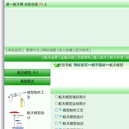
第一航天网 当前在线
70
人
|
本站首页
|
繁體中文
|
网站地图
|
加入收藏
|
设为首页
|
|
航天业界
|
运载火箭
|
卫星资讯
|
载人航天
|
航天科普
|
栏目导航
网站首页
>>
航宇器材
>>航天模型
航天模型· 6-1
最新图文
模型制作工
航天模型项目简介
艺
航天模型运动简介
模型制作工艺
航天模型设
航天模型设计
计
航天模型知识