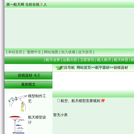
第一航天网 当前在线
2
人
|
本站首页
|
繁體中文
|
网站地图
|
加入收藏
|
设为首页
|
|
航天业界
|
运载火箭
|
卫星资讯
|
载人航天
|
航天科普
|
栏目导航
网站首页
>>
航宇器材
>>箭模器材
箭模器材· 6-2
最新图文
模型制作工
航空、航天模型竞赛规则
评
艺
暂无小类
航天模型设
计